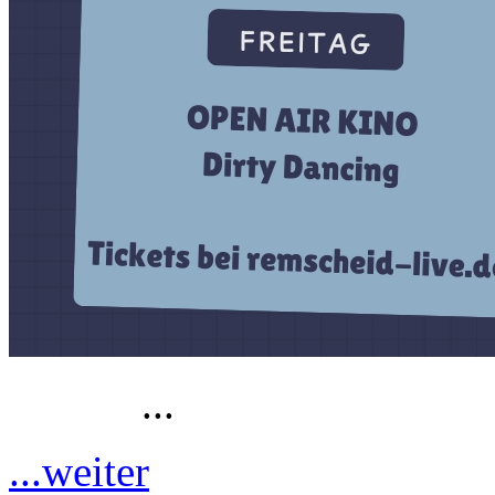
...
...weiter